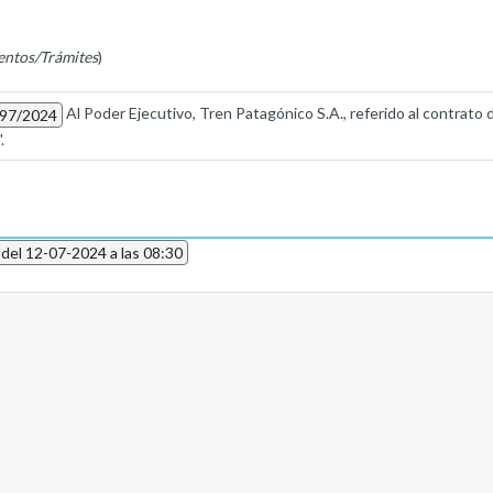
entos/Trámites
)
Al Poder Ejecutivo, Tren Patagónico S.A., referido al contrato 
497/2024
.
 del 12-07-2024 a las 08:30