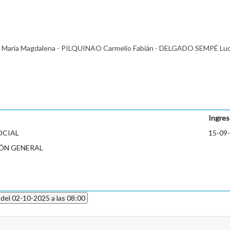
aría Magdalena - PILQUINAO Carmelio Fabián - DELGADO SEMPÉ Luci
Ingres
OCIAL
15-09
ÓN GENERAL
 del 02-10-2025 a las 08:00