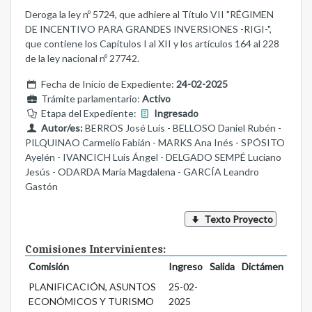
Deroga la ley nº 5724, que adhiere al Título VII "RÉGIMEN
DE INCENTIVO PARA GRANDES INVERSIONES -RIGI-",
que contiene los Capítulos I al XII y los artículos 164 al 228
de la ley nacional nº 27742.
Fecha de Inicio de Expediente:
24-02-2025
Trámite parlamentario:
Activo
Etapa del Expediente:
Ingresado
Autor/es:
BERROS José Luis - BELLOSO Daniel Rubén -
PILQUINAO Carmelio Fabián - MARKS Ana Inés - SPÓSITO
Ayelén - IVANCICH Luis Ángel - DELGADO SEMPÉ Luciano
Jesús - ODARDA María Magdalena - GARCÍA Leandro
Gastón
Texto Proyecto
Comisiones Intervinientes:
Comisión
Ingreso
Salida
Dictámen
PLANIFICACIÓN, ASUNTOS
25-02-
ECONÓMICOS Y TURISMO
2025