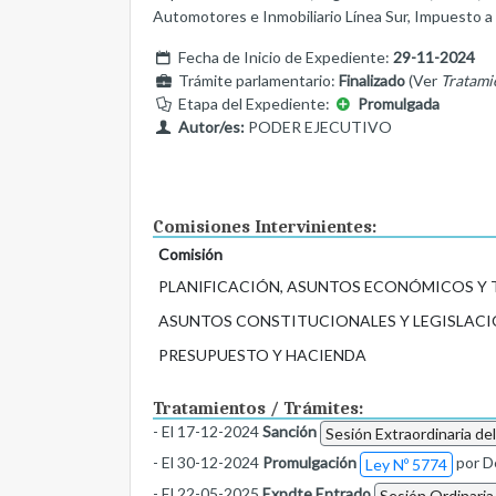
Automotores e Inmobiliario Línea Sur, Impuesto a
Fecha de Inicio de Expediente:
29-11-2024
Trámite parlamentario:
Finalizado
(Ver
Tratami
Etapa del Expediente:
Promulgada
Autor/es:
PODER EJECUTIVO
Comisiones Intervinientes:
Comisión
PLANIFICACIÓN, ASUNTOS ECONÓMICOS Y
ASUNTOS CONSTITUCIONALES Y LEGISLACI
PRESUPUESTO Y HACIENDA
Tratamientos / Trámites:
- El 17-12-2024
Sanción
Sesión Extraordinaria de
- El 30-12-2024
Promulgación
por D
Ley Nº 5774
- El 22-05-2025
Expdte Entrado
Sesión Ordinaria