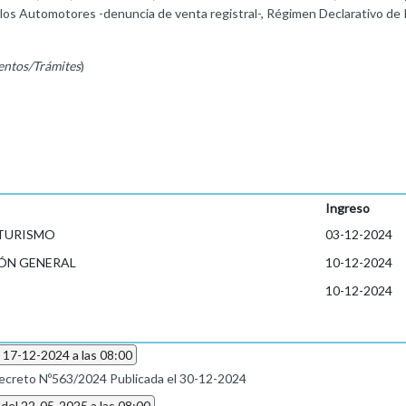
 los Automotores -denuncia de venta registral-, Régimen Declarativo de 
entos/Trámites
)
Ingreso
 TURISMO
03-12-2024
ÓN GENERAL
10-12-2024
10-12-2024
l 17-12-2024 a las 08:00
ecreto Nº563/2024 Publicada el 30-12-2024
 del 22-05-2025 a las 08:00