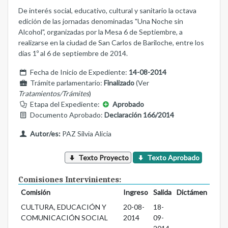
De interés social, educativo, cultural y sanitario la octava
edición de las jornadas denominadas "Una Noche sin
Alcohol", organizadas por la Mesa 6 de Septiembre, a
realizarse en la ciudad de San Carlos de Bariloche, entre los
días 1º al 6 de septiembre de 2014.
Fecha de Inicio de Expediente:
14-08-2014
Trámite parlamentario:
Finalizado
(Ver
Tratamientos/Trámites
)
Etapa del Expediente:
Aprobado
Documento Aprobado:
Declaración 166/2014
Autor/es:
PAZ Silvia Alicia
Texto Proyecto
Texto Aprobado
Comisiones Intervinientes:
Comisión
Ingreso
Salida
Dictámen
CULTURA, EDUCACIÓN Y
20-08-
18-
COMUNICACIÓN SOCIAL
2014
09-