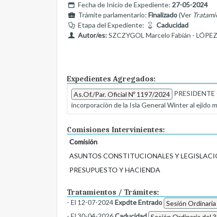
Fecha de Inicio de Expediente:
27-05-2024
Trámite parlamentario:
Finalizado
(Ver
Tratami
Etapa del Expediente:
Caducidad
Autor/es:
SZCZYGOL Marcelo Fabián - LÓPEZ 
Expedientes Agregados:
PRESIDENTE CO
As.Of./Par. Oficial Nº 1197/2024
incorporación de la Isla General Winter al ejido
Comisiones Intervinientes:
Comisión
ASUNTOS CONSTITUCIONALES Y LEGISLACI
PRESUPUESTO Y HACIENDA
Tratamientos / Trámites:
- El 12-07-2024
Expdte Entrado
Sesión Ordinaria
- El 30-04-2026
Caducidad
Sesión Ordinaria del 