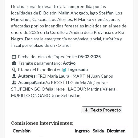
Declara zona de desastre a la comprendida por las
localidades de El Bolsón, Mallín Ahogado, lago Steffen, Los
Manzanos, Cascada Los Alerces, El Manso y demás zonas
afectadas por los incendios forestales iniciados en el mes de
enero de 2025 en la Cordillera Andina de la Provincia de Río
Negro. Declara la emergencia económica, social, turística y
fiscal por el plazo de un -1- año.
Fecha de Inicio de Expediente:
05-02-2025
Trámite parlamentario:
Activo
Etapa del Expediente:
Ingresado
Autor/es:
FREI María Laura - MARTIN Juan Carlos
Acompañante/s:
PICOTTI Gabriela Alejandra -
STUPENENGO Ofelia Irene - LACOUR Martina Valeria -
MURILLO ONGARO Juan Sebastián
Texto Proyecto
Comisiones Intervinientes:
Comisión
Ingreso
Salida
Dictámen