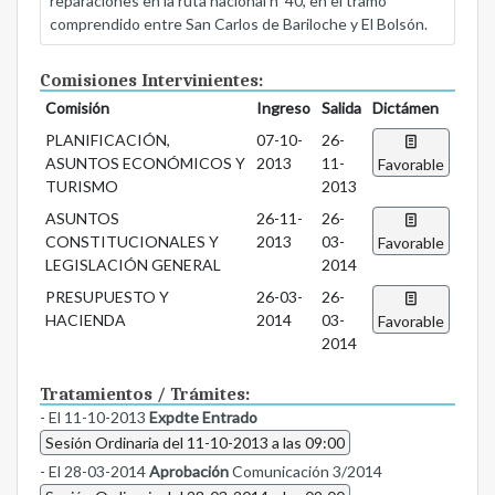
reparaciones en la ruta nacional nº 40, en el tramo
comprendido entre San Carlos de Bariloche y El Bolsón.
Comisiones Intervinientes:
Comisión
Ingreso
Salida
Dictámen
PLANIFICACIÓN,
07-10-
26-
ASUNTOS ECONÓMICOS Y
2013
11-
Favorable
TURISMO
2013
ASUNTOS
26-11-
26-
CONSTITUCIONALES Y
2013
03-
Favorable
LEGISLACIÓN GENERAL
2014
PRESUPUESTO Y
26-03-
26-
HACIENDA
2014
03-
Favorable
2014
Tratamientos / Trámites:
- El 11-10-2013
Expdte Entrado
Sesión Ordinaria del 11-10-2013 a las 09:00
- El 28-03-2014
Aprobación
Comunicación 3/2014