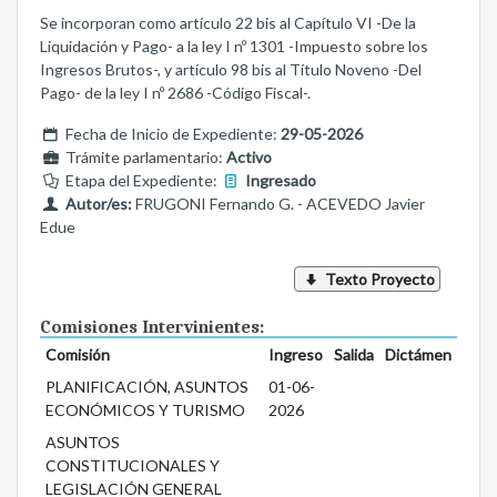
Se incorporan como artículo 22 bis al Capítulo VI -De la
Liquidación y Pago- a la ley I nº 1301 -Impuesto sobre los
Ingresos Brutos-, y artículo 98 bis al Título Noveno -Del
Pago- de la ley I nº 2686 -Código Fiscal-.
Fecha de Inicio de Expediente:
29-05-2026
Trámite parlamentario:
Activo
Etapa del Expediente:
Ingresado
Autor/es:
FRUGONI Fernando G. - ACEVEDO Javier
Edue
Texto Proyecto
Comisiones Intervinientes:
Comisión
Ingreso
Salida
Dictámen
PLANIFICACIÓN, ASUNTOS
01-06-
ECONÓMICOS Y TURISMO
2026
ASUNTOS
CONSTITUCIONALES Y
LEGISLACIÓN GENERAL