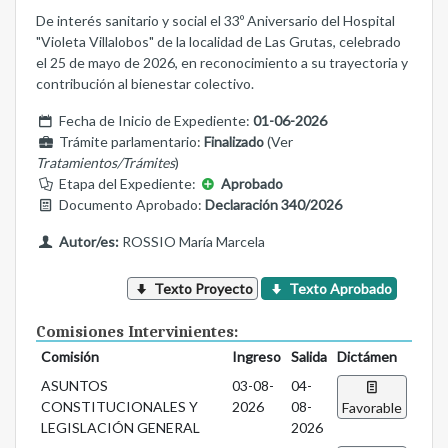
De interés sanitario y social el 33º Aniversario del Hospital
"Violeta Villalobos" de la localidad de Las Grutas, celebrado
el 25 de mayo de 2026, en reconocimiento a su trayectoria y
contribución al bienestar colectivo.
Fecha de Inicio de Expediente:
01-06-2026
Trámite parlamentario:
Finalizado
(Ver
Tratamientos/Trámites
)
Etapa del Expediente:
Aprobado
Documento Aprobado:
Declaración 340/2026
Autor/es:
ROSSIO María Marcela
Texto Proyecto
Texto Aprobado
Comisiones Intervinientes:
Comisión
Ingreso
Salida
Dictámen
ASUNTOS
03-08-
04-
CONSTITUCIONALES Y
2026
08-
Favorable
LEGISLACIÓN GENERAL
2026