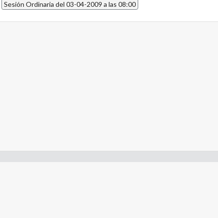
9
Sesión Ordinaria del 03-04-2009 a las 08:00
- Constitución de la Nación Argentina
- Gobierno de la Nación Argentina
- Poder Judicial de la Nación Argentina
- H. Senado de la Nación Argentina