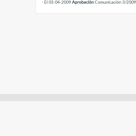
- El 03-04-2009
Aprobación
Comunicación 3/200
Enlaces de interes:
- Constitución de Río Negro
- Gobierno de Río Negro
- Poder Judicial de Río Negro
- Tribunal de Cuentas de Río Negro