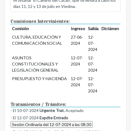
Artesanal "El Camino del Cacao", que se llevará a cabo los
días 11, 12 y 13 de julio en Viedma.
Comisiones Intervinientes:
Comisión
Ingreso
Salida
Dictámen
CULTURA, EDUCACIÓN Y
27-06-
12-
COMUNICACIÓN SOCIAL
2024
07-
2024
ASUNTOS
12-07-
12-
CONSTITUCIONALES Y
2024
07-
LEGISLACIÓN GENERAL
2024
PRESUPUESTO Y HACIENDA
12-07-
12-
2024
07-
2024
Tratamientos / Trámites:
- El 10-07-2024
Urgente Trat.
Aceptado
- El 12-07-2024
Expdte Entrado
Sesión Ordinaria del 12-07-2024 a las 08:30