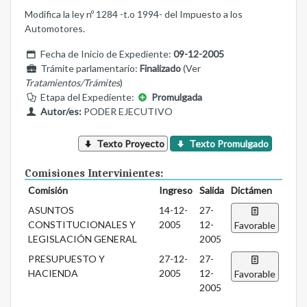
Modifica la ley nº 1284 -t.o 1994- del Impuesto a los
Automotores.
Fecha de Inicio de Expediente:
09-12-2005
Trámite parlamentario:
Finalizado
(Ver
Tratamientos/Trámites
)
Etapa del Expediente:
Promulgada
Autor/es:
PODER EJECUTIVO
Texto Proyecto
Texto Promulgado
Comisiones Intervinientes:
Comisión
Ingreso
Salida
Dictámen
ASUNTOS
14-12-
27-
CONSTITUCIONALES Y
2005
12-
Favorable
LEGISLACIÓN GENERAL
2005
PRESUPUESTO Y
27-12-
27-
HACIENDA
2005
12-
Favorable
2005