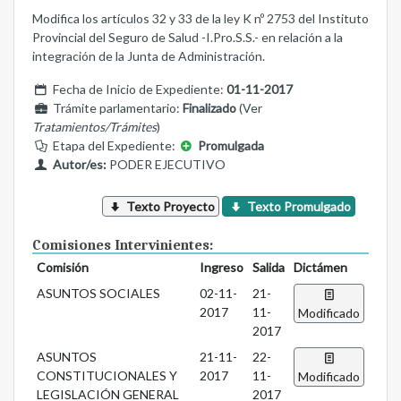
Modifica los artículos 32 y 33 de la ley K nº 2753 del Instituto
Provincial del Seguro de Salud -I.Pro.S.S.- en relación a la
integración de la Junta de Administración.
Fecha de Inicio de Expediente:
01-11-2017
Trámite parlamentario:
Finalizado
(Ver
Tratamientos/Trámites
)
Etapa del Expediente:
Promulgada
Autor/es:
PODER EJECUTIVO
Texto Proyecto
Texto Promulgado
Comisiones Intervinientes:
Comisión
Ingreso
Salida
Dictámen
ASUNTOS SOCIALES
02-11-
21-
2017
11-
Modificado
2017
ASUNTOS
21-11-
22-
CONSTITUCIONALES Y
2017
11-
Modificado
LEGISLACIÓN GENERAL
2017