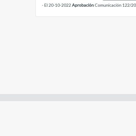
- El 20-10-2022
Aprobación
Comunicación 122/2
Enlaces de interes:
- Constitución de Río Negro
- Gobierno de Río Negro
- Poder Judicial de Río Negro
- Tribunal de Cuentas de Río Negro