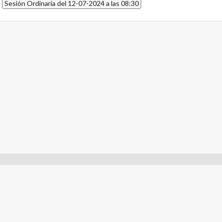
4
Sesión Ordinaria del 12-07-2024 a las 08:30
- Constitución de la Nación Argentina
- Gobierno de la Nación Argentina
- Poder Judicial de la Nación Argentina
- H. Senado de la Nación Argentina