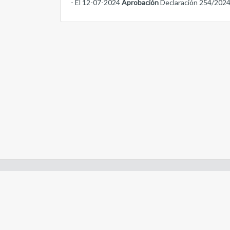
- El 12-07-2024
Aprobación
Declaración 254/202
Enlaces de interes:
- Constitución de Río Negro
- Gobierno de Río Negro
- Poder Judicial de Río Negro
- Tribunal de Cuentas de Río Negro