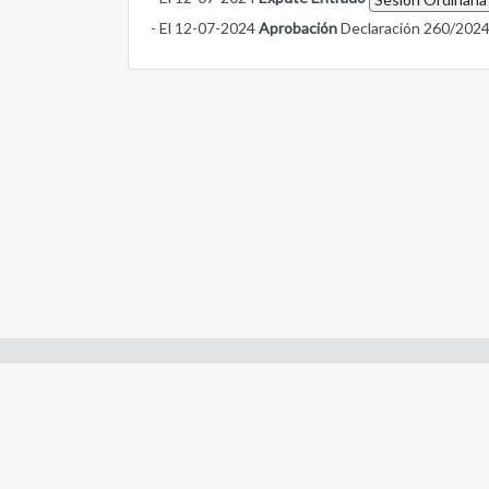
- El 12-07-2024
Aprobación
Declaración 260/202
Enlaces de interes:
- Constitución de Río Negro
- Gobierno de Río Negro
- Poder Judicial de Río Negro
- Tribunal de Cuentas de Río Negro