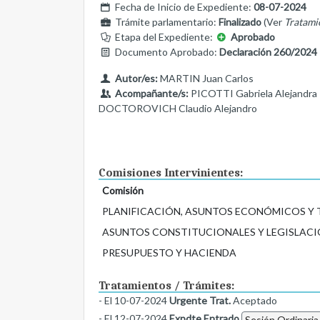
Fecha de Inicio de Expediente:
08-07-2024
Trámite parlamentario:
Finalizado
(Ver
Tratami
Etapa del Expediente:
Aprobado
Documento Aprobado:
Declaración 260/2024
Autor/es:
MARTIN Juan Carlos
Acompañante/s:
PICOTTI Gabriela Alejandra
DOCTOROVICH Claudio Alejandro
Comisiones Intervinientes:
Comisión
PLANIFICACIÓN, ASUNTOS ECONÓMICOS Y
ASUNTOS CONSTITUCIONALES Y LEGISLACI
PRESUPUESTO Y HACIENDA
Tratamientos / Trámites:
- El 10-07-2024
Urgente Trat.
Aceptado
- El 12-07-2024
Expdte Entrado
Sesión Ordinaria