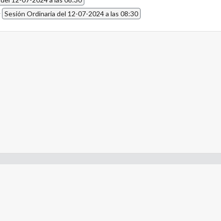
4
Sesión Ordinaria del 12-07-2024 a las 08:30
- Constitución de la Nación Argentina
- Gobierno de la Nación Argentina
- Poder Judicial de la Nación Argentina
- H. Senado de la Nación Argentina