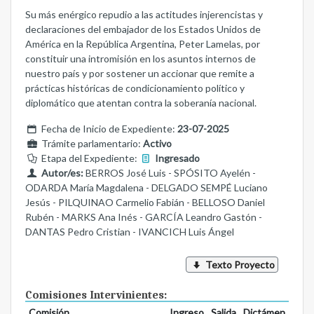
Su más enérgico repudio a las actitudes injerencistas y
declaraciones del embajador de los Estados Unidos de
América en la República Argentina, Peter Lamelas, por
constituir una intromisión en los asuntos internos de
nuestro país y por sostener un accionar que remite a
prácticas históricas de condicionamiento político y
diplomático que atentan contra la soberanía nacional.
Fecha de Inicio de Expediente:
23-07-2025
Trámite parlamentario:
Activo
Etapa del Expediente:
Ingresado
Autor/es:
BERROS José Luis - SPÓSITO Ayelén -
ODARDA María Magdalena - DELGADO SEMPÉ Luciano
Jesús - PILQUINAO Carmelio Fabián - BELLOSO Daniel
Rubén - MARKS Ana Inés - GARCÍA Leandro Gastón -
DANTAS Pedro Cristian - IVANCICH Luis Ángel
Texto Proyecto
Comisiones Intervinientes:
Comisión
Ingreso
Salida
Dictámen