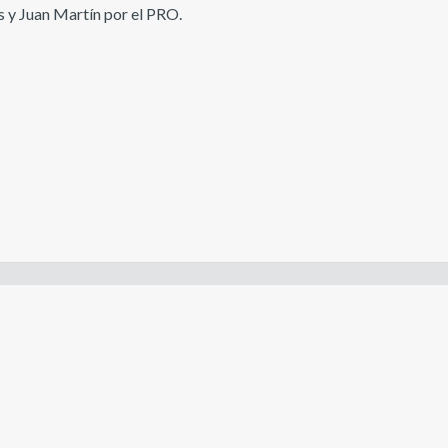
 y Juan Martín por el PRO.
San Martín 118, Viedma - Río Negro - Argentina
Tel. (+54) 2920-421866