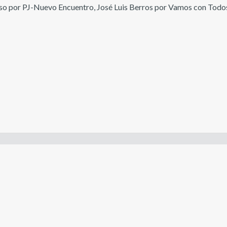
so por PJ-Nuevo Encuentro, José Luis Berros por Vamos con Todos
- Constitución de la Nación Argentina
- Gobierno de la Nación Argentina
- Poder Judicial de la Nación Argentina
- H. Senado de la Nación Argentina
- H.C. de Diputados de la Nación Argentina