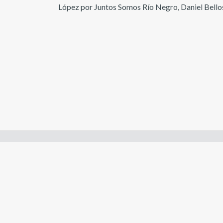
López por Juntos Somos Río Negro, Daniel Bello
Enlaces de interes:
- Constitución de Río Negro
- Gobierno de Río Negro
- Poder Judicial de Río Negro
- Tribunal de Cuentas de Río Negro
- Boletín Oficial de Río Negro
- Legislaturas Conectadas