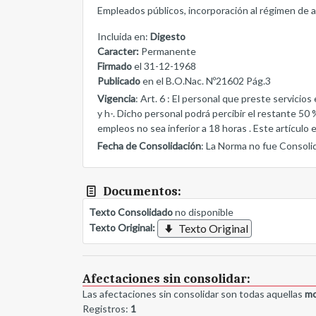
Empleados públicos, incorporación al régimen de a
Incluida en:
Digesto
Caracter:
Permanente
Firmado
el 31-12-1968
Publicado
en el B.O.Nac. Nº21602 Pág.3
Vigencia
: Art. 6 : El personal que preste servicios 
y h-. Dicho personal podrá percibir el restante 5
empleos no sea inferior a 18 horas . Este artículo e
Fecha de Consolidación
: La Norma no fue Consoli
Documentos:
Texto Consolidado
no disponible
Texto Original:
Texto Original
Afectaciones sin consolidar:
Las afectaciones sin consolidar son todas aquellas
mo
Registros:
1