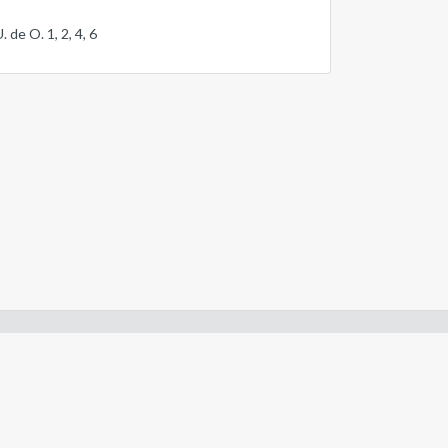
. de O. 1, 2, 4, 6
San Martín 118, Viedma - Río Negro - Argentina
Tel. (+54) 2920-421866