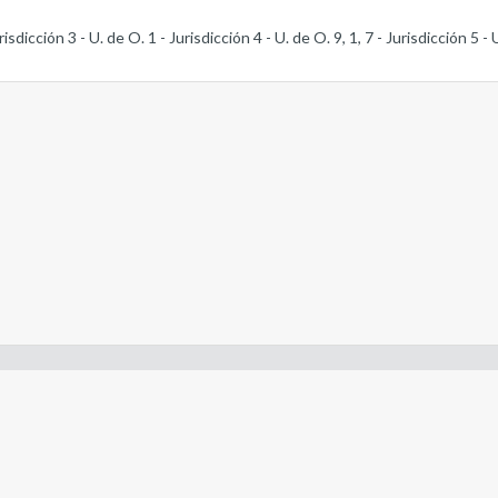
isdicción 3 - U. de O. 1 - Jurisdicción 4 - U. de O. 9, 1, 7 - Jurisdicción 5 - U
- Constitución de la Nación Argentina
- Gobierno de la Nación Argentina
- Poder Judicial de la Nación Argentina
- H. Senado de la Nación Argentina