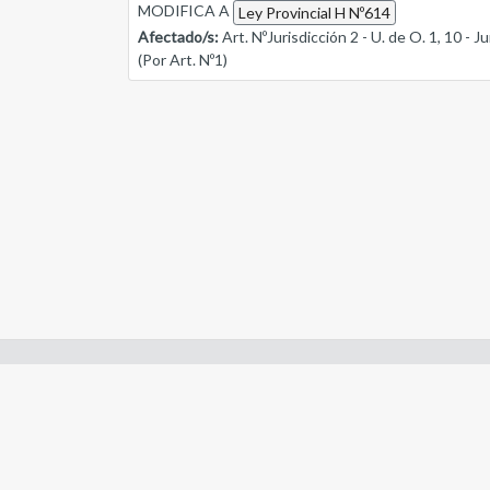
MODIFICA A
Ley Provincial H Nº614
Afectado/s:
Art. NºJurisdicción 2 - U. de O. 1, 10 - Jur
(Por Art. Nº1)
Enlaces de interes:
- Constitución de Río Negro
- Gobierno de Río Negro
- Poder Judicial de Río Negro
- Tribunal de Cuentas de Río Negro