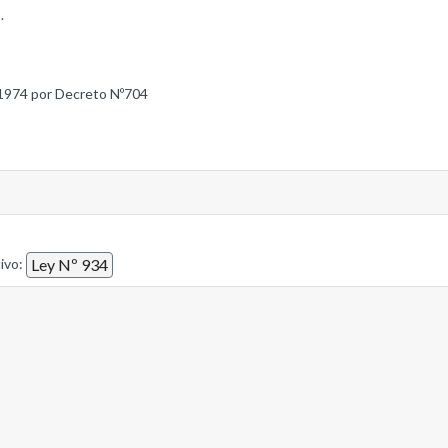
.
1974 por Decreto Nº704
tivo:
Ley Nº 934