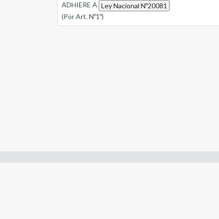
ADHIERE A
Ley Nacional Nº20081
(Por Art. Nº1º)
Enlaces de interes:
- Constitución de Río Negro
- Gobierno de Río Negro
- Poder Judicial de Río Negro
- Tribunal de Cuentas de Río Negro