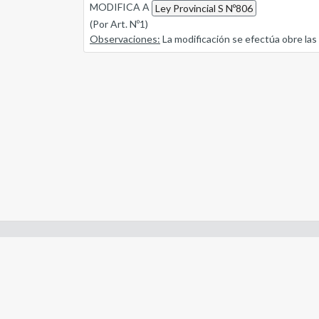
MODIFICA A
Ley Provincial S Nº806
(Por Art. Nº1)
Observaciones:
La modificación se efectúa obre las
Enlaces de interes:
- Constitución de Río Negro
- Gobierno de Río Negro
- Poder Judicial de Río Negro
- Tribunal de Cuentas de Río Negro