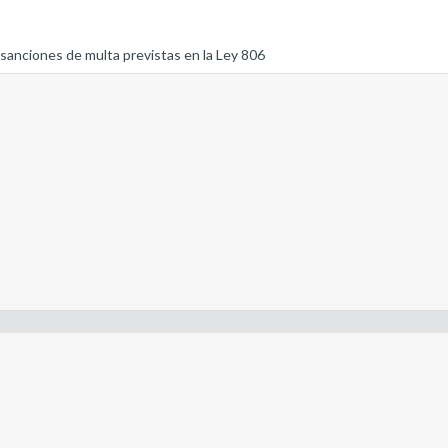
 sanciones de multa previstas en la Ley 806
- Constitución de la Nación Argentina
- Gobierno de la Nación Argentina
- Poder Judicial de la Nación Argentina
- H. Senado de la Nación Argentina