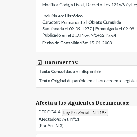
Modifíca Codigo Fiscal, Decreto-Ley 1246/57 y Le
Incluida en:
Histórico
Caracter:
Permanente |
Objeto Cumplido
Sancionada
el 09-09-1977 |
Promulgada
el 09-09-
Publicado
en el B.O.Prov. Nº1452 Pág.4
Fecha de Consolidación
: 15-04-2008
Documentos:
Texto Consolidado
no disponible
Texto Original
disponible en el antecedente legisla
Afecta a los siguientes Documentos:
DEROGA A
Ley Provincial I Nº1195
Afectado/s:
Art. Nº11
(Por Art. Nº3)