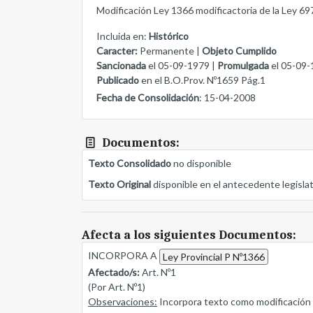
Modificación Ley 1366 modificactoria de la Ley 697
Incluida en:
Histórico
Caracter:
Permanente |
Objeto Cumplido
Sancionada
el 05-09-1979 |
Promulgada
el 05-09-
Publicado
en el B.O.Prov. Nº1659 Pág.1
Fecha de Consolidación
: 15-04-2008
Documentos:
Texto Consolidado
no disponible
Texto Original
disponible en el antecedente legisla
Afecta a los siguientes Documentos:
INCORPORA A
Ley Provincial P Nº1366
Afectado/s:
Art. Nº1
(Por Art. Nº1)
Observaciones:
Incorpora texto como modificación d