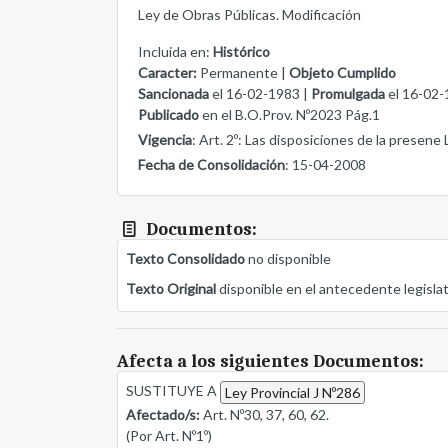
Ley de Obras Públicas. Modificación
Incluida en:
Histórico
Caracter:
Permanente |
Objeto Cumplido
Sancionada
el 16-02-1983 |
Promulgada
el 16-02-
Publicado
en el B.O.Prov. Nº2023 Pág.1
Vigencia
: Art. 2º: Las disposiciones de la presene 
Fecha de Consolidación
: 15-04-2008
Documentos:
Texto Consolidado
no disponible
Texto Original
disponible en el antecedente legisla
Afecta a los siguientes Documentos:
SUSTITUYE A
Ley Provincial J Nº286
Afectado/s:
Art. Nº30, 37, 60, 62.
(Por Art. Nº1º)