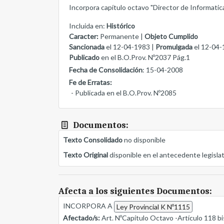
Incorpora capítulo octavo "Director de Informatica 
Incluida en:
Histórico
Caracter:
Permanente |
Objeto Cumplido
Sancionada
el 12-04-1983 |
Promulgada
el 12-04-
Publicado
en el B.O.Prov. Nº2037 Pág.1
Fecha de Consolidación
: 15-04-2008
Fe de Erratas:
- Publicada en el B.O.Prov. Nº2085
Documentos:
Texto Consolidado
no disponible
Texto Original
disponible en el antecedente legisla
Afecta a los siguientes Documentos:
INCORPORA A
Ley Provincial K Nº1115
Afectado/s:
Art. NºCapítulo Octavo -Artículo 118 bi