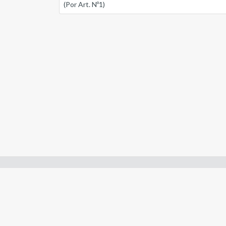
(Por Art. Nº1)
Enlaces de interes:
- Constitución de Río Negro
- Gobierno de Río Negro
- Poder Judicial de Río Negro
- Tribunal de Cuentas de Río Negro