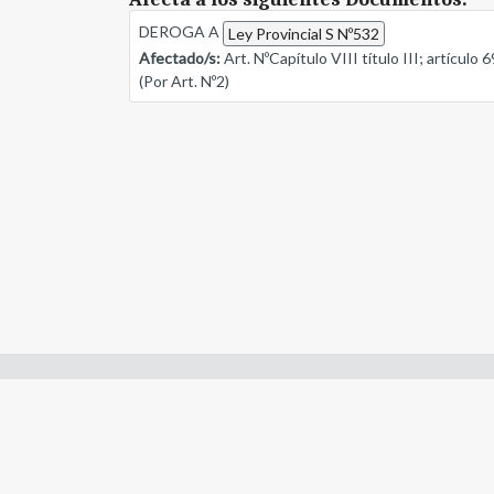
DEROGA A
Ley Provincial S Nº532
Afectado/s:
Art. NºCapítulo VIII título III; artículo 
(Por Art. Nº2)
Enlaces de interes:
- Constitución de Río Negro
- Gobierno de Río Negro
- Poder Judicial de Río Negro