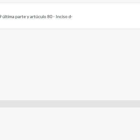
69 última parte y artúculo 80 - Inciso d-
- Constitución de la Nación Argentina
- Gobierno de la Nación Argentina
- Poder Judicial de la Nación Argentina