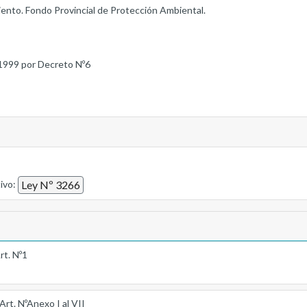
ento. Fondo Provincial de Protección Ambiental.
1999 por Decreto Nº6
tivo:
Ley Nº 3266
rt. Nº1
Art. NºAnexo I al VII