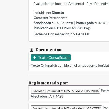
Evaluación de Impacto Ambiental - EIA- Procedimi
Incluida en:
Digesto
Caracter:
Permanente
Sancionada
el 16-12-1998 |
Promulgada
el 07-01-
Publicado
en el B.O.Prov. Nº3642 Pág.3
Fecha de Consolidación
: 15-04-2008
Documentos:
Texto Consolidado
Texto Original
disponible en el antecedente legisla
Reglamentado por:
Por A
Decreto Provincial M Nº656 - de 23-06-2004
Afectado/s:
Art. Nº28
Por 
Decreto Provincial M Nº1224 - de 28-11-2002