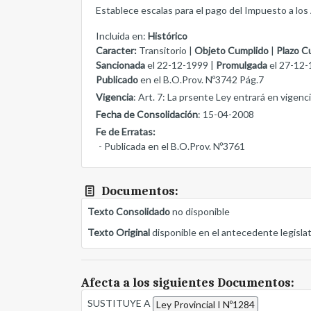
Establece escalas para el pago del Impuesto a lo
Incluida en:
Histórico
Caracter:
Transitorio |
Objeto Cumplido
|
Plazo C
Sancionada
el 22-12-1999 |
Promulgada
el 27-12-
Publicado
en el B.O.Prov. Nº3742 Pág.7
Vigencia
: Art. 7: La prsente Ley entrará en vigenci
Fecha de Consolidación
: 15-04-2008
Fe de Erratas:
- Publicada en el B.O.Prov. Nº3761
Documentos:
Texto Consolidado
no disponible
Texto Original
disponible en el antecedente legisla
Afecta a los siguientes Documentos:
SUSTITUYE A
Ley Provincial I Nº1284