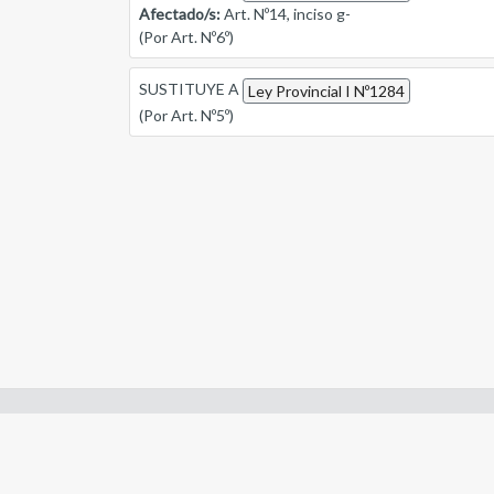
Afectado/s:
Art. Nº14, inciso g-
(Por Art. Nº6º)
SUSTITUYE A
Ley Provincial I Nº1284
(Por Art. Nº5º)
Enlaces de interes:
- Constitución de Río Negro
- Gobierno de Río Negro