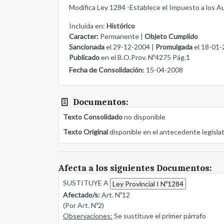
Modifica Ley 1284 -Establece el Impuesto a los A
Incluida en:
Histórico
Caracter:
Permanente |
Objeto Cumplido
Sancionada
el 29-12-2004 |
Promulgada
el 18-01-
Publicado
en el B.O.Prov. Nº4275 Pág.1
Fecha de Consolidación
: 15-04-2008
Documentos:
Texto Consolidado
no disponible
Texto Original
disponible en el antecedente legisla
Afecta a los siguientes Documentos:
SUSTITUYE A
Ley Provincial I Nº1284
Afectado/s:
Art. Nº12
(Por Art. Nº2)
Observaciones:
Se sustituye el primer párrafo