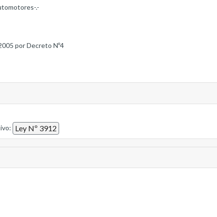
utomotores-.-
2005 por Decreto Nº4
tivo:
Ley Nº 3912