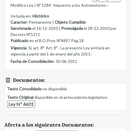
Modifica Ley I Nº 1284 -Impuesto a los Automotores-.-
Incluida en:
Histórico
Caracter:
Permanente |
Objeto Cumplido
Sancionada
el 16-12-2010 |
Promulgada
el 28-12-2010 por
Decreto Nº1211
Publicado
en el B.O.Prov. Nº4897 Pág.18
Vigencia
: Sí, art. 8º- Art. 8º - La presente Ley entrará en
vigencia a partir del 1 de enero del año 2011.-
Fecha de Consolidación
: 30-06-2011
Documentos:
Texto Consolidado
no disponible
Texto Original
disponible en el antecedente legislativo:
Ley Nº 4601
Afecta a los siguientes Documentos: