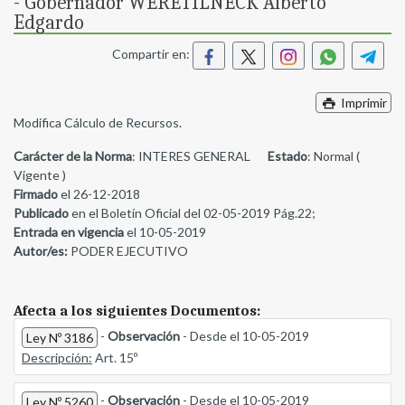
- Gobernador WERETILNECK Alberto
Edgardo
Compartir en:
Imprimir
Modifica Cálculo de Recursos.
Carácter de la Norma
: INTERES GENERAL
Estado
: Normal (
Vigente )
Firmado
el 26-12-2018
Publicado
en el Boletín Oficial del 02-05-2019 Pág.22;
Entrada en vigencia
el 10-05-2019
Autor/es:
PODER EJECUTIVO
Afecta a los siguientes Documentos:
-
Observación
- Desde el 10-05-2019
Ley Nº 3186
Descripción:
Art. 15º
-
Observación
- Desde el 10-05-2019
Ley Nº 5260