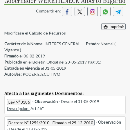
Gobernador WERETILNECK Alberto Edgardo
Compartir en:
Imprimir
Modifícase el Cálculo de Recursos
Carácter de la Norma
: INTERES GENERAL
Estado
: Normal (
Vigente )
Firmado
el 06-02-2019
Publicado
en el Boletín Oficial del 23-05-2019 Pág.31;
Entrada en vigencia
el 31-05-2019
Autor/es:
PODER EJECUTIVO
Afecta a los siguientes Documentos:
-
Observación
- Desde el 31-05-2019
Ley Nº 3186
Descripción:
Art:15º
-
Observación
Decreto Nº 1254/2010 - Firmado el 29-12-2010
- Desde el 31-05-2019