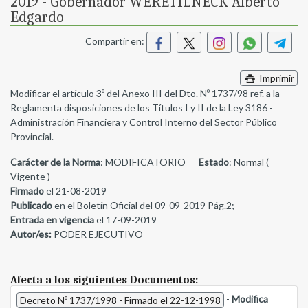
2019 - Gobernador WERETILNECK Alberto
Edgardo
Compartir en:
Imprimir
Modificar el artículo 3º del Anexo III del Dto. Nº 1737/98 ref. a la
Reglamenta disposiciones de los Títulos I y II de la Ley 3186 -
Administración Financiera y Control Interno del Sector Público
Provincial.
Carácter de la Norma
: MODIFICATORIO
Estado
: Normal (
Vigente )
Firmado
el 21-08-2019
Publicado
en el Boletín Oficial del 09-09-2019 Pág.2;
Entrada en vigencia
el 17-09-2019
Autor/es:
PODER EJECUTIVO
Afecta a los siguientes Documentos:
-
Modifica
Decreto Nº 1737/1998 - Firmado el 22-12-1998