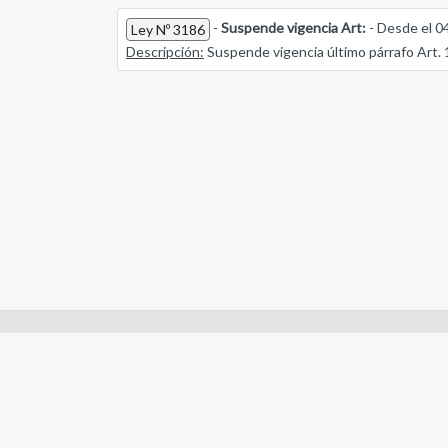
-
Suspende vigencia Art:
- Desde el 0
Ley Nº 3186
Descripción:
Suspende vigencia último párrafo Art. 
Enlaces de interes:
- Constitución de Río Negro
- Gobierno de Río Negro
- Poder Judicial de Río Negro
- Tribunal de Cuentas de Río Negro