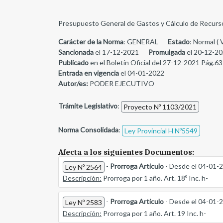
Presupuesto General de Gastos y Cálculo de Recursos p
Carácter de la Norma
: GENERAL
Estado
: Normal ( 
Sancionada
el 17-12-2021
Promulgada
el 20-12-20
Publicado
en el Boletín Oficial del 27-12-2021 Pág.63
Entrada en vigencia
el 04-01-2022
Autor/es:
PODER EJECUTIVO
Trámite Legislativo
:
Proyecto Nº 1103/2021
Norma Consolidada
:
Ley Provincial H Nº5549
Afecta a los siguientes Documentos:
-
Prorroga Articulo
- Desde el 04-01-
Ley Nº 2564
Descripción:
Prorroga por 1 año. Art. 18º Inc. h-
-
Prorroga Articulo
- Desde el 04-01-
Ley Nº 2583
Descripción:
Prorroga por 1 año. Art. 19 Inc. h-