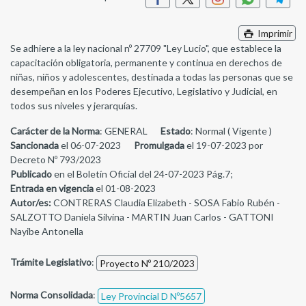
Imprimir
Se adhiere a la ley nacional nº 27709 "Ley Lucio", que establece la
capacitación obligatoria, permanente y continua en derechos de
niñas, niños y adolescentes, destinada a todas las personas que se
desempeñan en los Poderes Ejecutivo, Legislativo y Judicial, en
todos sus niveles y jerarquías.
Carácter de la Norma
: GENERAL
Estado
: Normal ( Vigente )
Sancionada
el 06-07-2023
Promulgada
el 19-07-2023 por
Decreto Nº 793/2023
Publicado
en el Boletín Oficial del 24-07-2023 Pág.7;
Entrada en vigencia
el 01-08-2023
Autor/es:
CONTRERAS Claudia Elizabeth - SOSA Fabio Rubén -
SALZOTTO Daniela Silvina - MARTIN Juan Carlos - GATTONI
Nayibe Antonella
Trámite Legislativo
:
Proyecto Nº 210/2023
Norma Consolidada
:
Ley Provincial D Nº5657