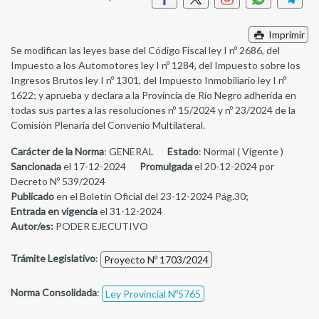
Imprimir
Se modifican las leyes base del Código Fiscal ley I nº 2686, del
Impuesto a los Automotores ley I nº 1284, del Impuesto sobre los
Ingresos Brutos ley I nº 1301, del Impuesto Inmobiliario ley I nº
1622; y aprueba y declara a la Provincia de Río Negro adherida en
todas sus partes a las resoluciones nº 15/2024 y nº 23/2024 de la
Comisión Plenaria del Convenio Multilateral.
Carácter de la Norma
: GENERAL
Estado
: Normal ( Vigente )
Sancionada
el 17-12-2024
Promulgada
el 20-12-2024 por
Decreto Nº 539/2024
Publicado
en el Boletín Oficial del 23-12-2024 Pág.30;
Entrada en vigencia
el 31-12-2024
Autor/es:
PODER EJECUTIVO
Trámite Legislativo
:
Proyecto Nº 1703/2024
Norma Consolidada
:
Ley Provincial Nº5765