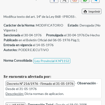
Imprimir
Modifica texto del art. 14º de la Ley 868 -IPROSS-.
Carácter de la Norma
: MODIFICATORIO
Estado
: Derogada ( No
Vigente )
Sancionada
el 30-04-1976
Promulgada
el 30-04-1976 De Hecho
Publicado
en el Boletín Oficial del 06-05-1976 Pág.1;
Entrada en vigencia
el 14-05-1976
Autor/es:
PODER EJECUTIVO
Norma Consolidada
:
Ley Provincial K Nº1152
Se encuentra afectada por:
-
Observación
-
Decreto Nº 216/1976 - Firmado el 31-05-1976
Desde el 31-05-1976
Descripción:
Dicta normas de aplicacion.
-
Derogación Total
- Desde el 18-01-2008