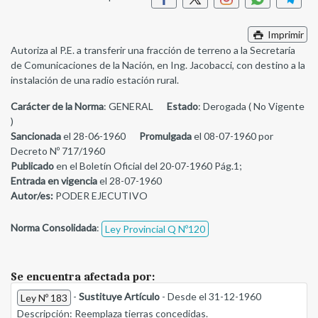
Imprimir
Autoriza al P.E. a transferir una fracción de terreno a la Secretaría
de Comunicaciones de la Nación, en Ing. Jacobacci, con destino a la
instalación de una radio estación rural.
Carácter de la Norma
: GENERAL
Estado
: Derogada ( No Vigente
)
Sancionada
el 28-06-1960
Promulgada
el 08-07-1960 por
Decreto Nº 717/1960
Publicado
en el Boletín Oficial del 20-07-1960 Pág.1;
Entrada en vigencia
el 28-07-1960
Autor/es:
PODER EJECUTIVO
Norma Consolidada
:
Ley Provincial Q Nº120
Se encuentra afectada por:
-
Sustituye Artículo
- Desde el 31-12-1960
Ley Nº 183
Descripción:
Reemplaza tierras concedidas.