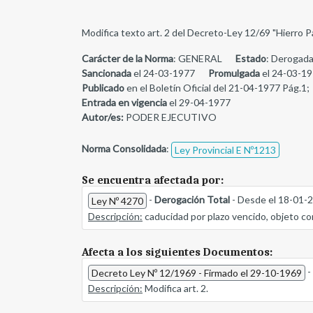
Modifica texto art. 2 del Decreto-Ley 12/69 "Hierro
Carácter de la Norma
: GENERAL
Estado
: Derogada
Sancionada
el 24-03-1977
Promulgada
el 24-03-1
Publicado
en el Boletín Oficial del 21-04-1977 Pág.1;
Entrada en vigencia
el 29-04-1977
Autor/es:
PODER EJECUTIVO
Norma Consolidada
:
Ley Provincial E Nº1213
Se encuentra afectada por:
-
Derogación Total
- Desde el 18-01-
Ley Nº 4270
Descripción:
caducidad por plazo vencido, objeto co
Afecta a los siguientes Documentos:
-
Decreto Ley Nº 12/1969 - Firmado el 29-10-1969
Descripción:
Modifica art. 2.