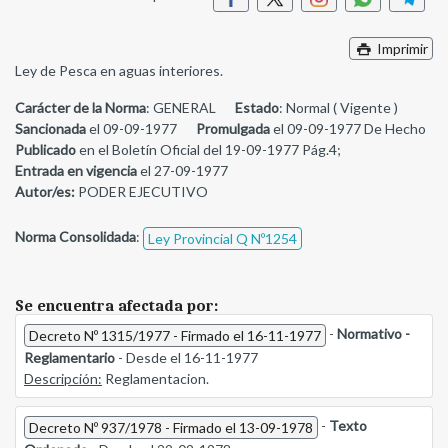
Imprimir
Ley de Pesca en aguas interiores.
Carácter de la Norma
: GENERAL
Estado
: Normal ( Vigente )
Sancionada
el 09-09-1977
Promulgada
el 09-09-1977 De Hecho
Publicado
en el Boletín Oficial del 19-09-1977 Pág.4;
Entrada en vigencia
el 27-09-1977
Autor/es:
PODER EJECUTIVO
Norma Consolidada
:
Ley Provincial Q Nº1254
Se encuentra afectada por:
-
Normativo -
Decreto Nº 1315/1977 - Firmado el 16-11-1977
Reglamentario
- Desde el 16-11-1977
Descripción:
Reglamentacion.
-
Texto
Decreto Nº 937/1978 - Firmado el 13-09-1978