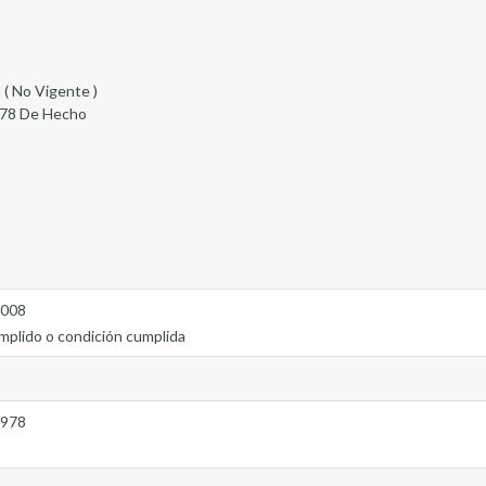
 ( No Vigente )
978 De Hecho
2008
mplido o condición cumplida
1978