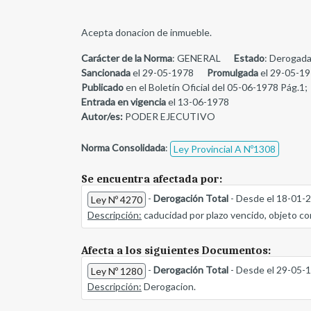
Acepta donacion de inmueble.
Carácter de la Norma
: GENERAL
Estado
: Derogada
Sancionada
el 29-05-1978
Promulgada
el 29-05-1
Publicado
en el Boletín Oficial del 05-06-1978 Pág.1;
Entrada en vigencia
el 13-06-1978
Autor/es:
PODER EJECUTIVO
Norma Consolidada
:
Ley Provincial A Nº1308
Se encuentra afectada por:
-
Derogación Total
- Desde el 18-01-
Ley Nº 4270
Descripción:
caducidad por plazo vencido, objeto co
Afecta a los siguientes Documentos:
-
Derogación Total
- Desde el 29-05-
Ley Nº 1280
Descripción:
Derogacion.