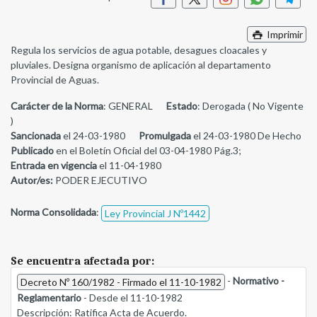
Imprimir
Regula los servicios de agua potable, desagues cloacales y
pluviales. Designa organismo de aplicación al departamento
Provincial de Aguas.
Carácter de la Norma
: GENERAL
Estado
: Derogada ( No Vigente
)
Sancionada
el 24-03-1980
Promulgada
el 24-03-1980 De Hecho
Publicado
en el Boletín Oficial del 03-04-1980 Pág.3;
Entrada en vigencia
el 11-04-1980
Autor/es:
PODER EJECUTIVO
Norma Consolidada
:
Ley Provincial J Nº1442
Se encuentra afectada por:
-
Normativo -
Decreto Nº 160/1982 - Firmado el 11-10-1982
Reglamentario
- Desde el 11-10-1982
Descripción:
Ratifica Acta de Acuerdo.