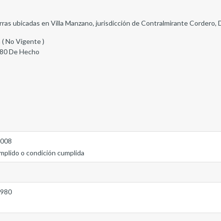
ierras ubicadas en Villa Manzano, jurisdicción de Contralmirante Cordero,
 ( No Vigente )
980 De Hecho
2008
mplido o condición cumplida
1980