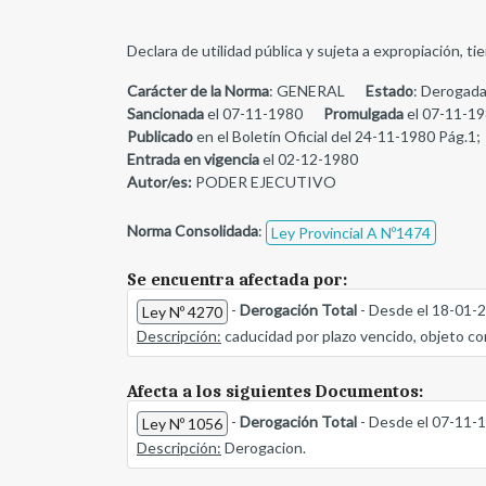
Declara de utilidad pública y sujeta a expropiación, t
Carácter de la Norma
: GENERAL
Estado
: Derogada
Sancionada
el 07-11-1980
Promulgada
el 07-11-1
Publicado
en el Boletín Oficial del 24-11-1980 Pág.1;
Entrada en vigencia
el 02-12-1980
Autor/es:
PODER EJECUTIVO
Norma Consolidada
:
Ley Provincial A Nº1474
Se encuentra afectada por:
-
Derogación Total
- Desde el 18-01-
Ley Nº 4270
Descripción:
caducidad por plazo vencido, objeto co
Afecta a los siguientes Documentos:
-
Derogación Total
- Desde el 07-11-
Ley Nº 1056
Descripción:
Derogacion.