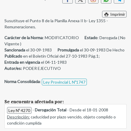
Imprimir
Susutituye el Punto 8 de la Planilla Anexa II b- Ley 1355 -
Remuneraciones.
Carácter de la Norma
: MODIFICATORIO
Estado
: Derogada ( No
Vigente )
Sancionada
el 30-09-1983
Promulgada
el 30-09-1983 De Hecho
Publicado
en el Boletín Oficial del 27-10-1983 Pág.1;
Entrada en vigencia
el 04-11-1983
Autor/es:
PODER EJECUTIVO
Norma Consolidada
:
Ley Provincial L Nº1747
Se encuentra afectada por:
-
Derogación Total
- Desde el 18-01-2008
Ley Nº 4270
Descripción:
caducidad por plazo vencido, objeto complido o
condición cumplida