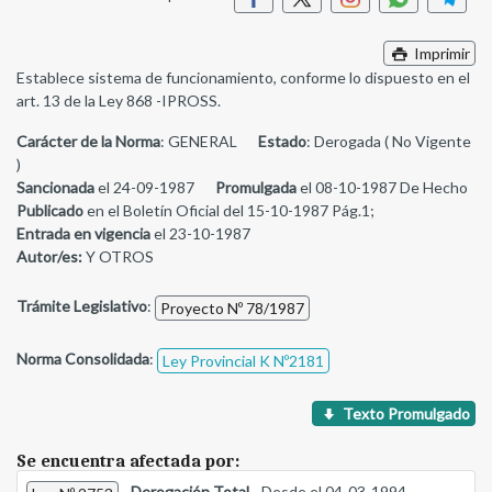
Imprimir
Establece sistema de funcionamiento, conforme lo dispuesto en el
art. 13 de la Ley 868 -IPROSS.
Carácter de la Norma
: GENERAL
Estado
: Derogada ( No Vigente
)
Sancionada
el 24-09-1987
Promulgada
el 08-10-1987 De Hecho
Publicado
en el Boletín Oficial del 15-10-1987 Pág.1;
Entrada en vigencia
el 23-10-1987
Autor/es:
Y OTROS
Trámite Legislativo
:
Proyecto Nº 78/1987
Norma Consolidada
:
Ley Provincial K Nº2181
Texto Promulgado
Se encuentra afectada por:
-
Derogación Total
- Desde el 04-03-1994