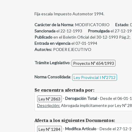
Fija escala Impuesto Automotor 1994.
Carácter de la Norma
: MODIFICATORIO
Estado
: 
Sancionada
el 22-12-1993
Promulgada
el 27-12-19
Publicado
en el Boletín Oficial del 30-12-1993 Pág.2;
Entrada en vigencia
el 07-01-1994
Autor/es:
PODER EJECUTIVO
Trámite Legislativo
:
Proyecto Nº 654/1993
Norma Consolidada
:
Ley Provincial I Nº2712
Se encuentra afectada por:
-
Derogación Total
- Desde el 06-01-
Ley Nº 2863
Descripción:
Abrogada implicitamente por Ley Nº 2
Afecta a los siguientes Documentos:
-
Modifica Artículo
- Desde el 27-12-
Ley Nº 1284