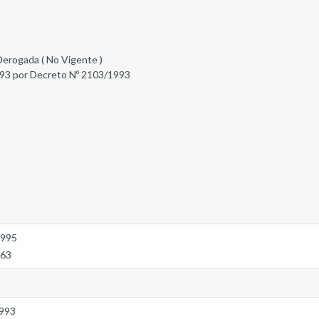
Derogada ( No Vigente )
93 por Decreto Nº 2103/1993
1995
863
1993