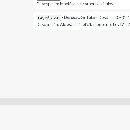
Descripción:
Modifica e incorpora articulos.
-
Derogación Total
- Desde el 07-01-
Ley Nº 2558
Descripción:
Abrogada implicitamente por Ley Nº 2
Enlaces de interes:
- Constitución de Río Negro
- Gobierno de Río Negro