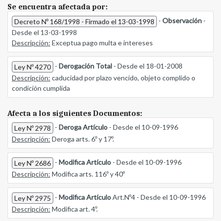
Se encuentra afectada por:
-
Observación
-
Decreto Nº 168/1998 - Firmado el 13-03-1998
Desde el 13-03-1998
Descripción:
Exceptua pago multa e intereses
-
Derogación Total
- Desde el 18-01-2008
Ley Nº 4270
Descripción:
caducidad por plazo vencido, objeto complido o
condición cumplida
Afecta a los siguientes Documentos:
-
Deroga Artículo
- Desde el 10-09-1996
Ley Nº 2978
Descripción:
Deroga arts. 6º y 17º.
-
Modifica Artículo
- Desde el 10-09-1996
Ley Nº 2686
Descripción:
Modifica arts. 116º y 40º
-
Modifica Artículo
Art.Nº4 - Desde el 10-09-1996
Ley Nº 2975
Descripción:
Modifica art. 4º.